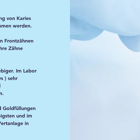
ung von Karies
ommen werden.
n Frontzähnen
Ihre Zähne
ebiger. Im Labor
s ) sehr
d
n.
d Goldfüllungen
igsten und im
ertanlage in